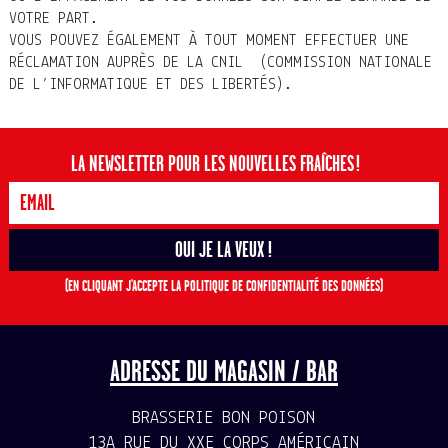
VOTRE PART.
VOUS POUVEZ ÉGALEMENT À TOUT MOMENT EFFECTUER UNE
RÉCLAMATION AUPRÈS DE LA CNIL (COMMISSION NATIONALE
DE L’INFORMATIQUE ET DES LIBERTÉS).
LA NEWSLETTER POUR LES NOUVELLES FRAÎCHES !
(EN CLIQUANT J'ACCEPTE LA POLITIQUE DE CONFIDENTIALITÉ DES DONNÉES)
ADRESSE DU MAGASIN / BAR
BRASSERIE BON POISON
13A RUE DU XXE CORPS AMÉRICAIN