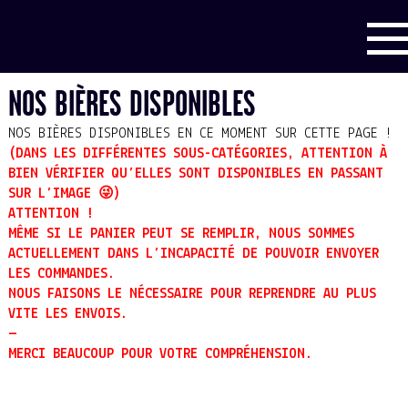
NOS BIÈRES DISPONIBLES
NOS BIÈRES DISPONIBLES EN CE MOMENT SUR CETTE PAGE !
(DANS LES DIFFÉRENTES SOUS-CATÉGORIES, ATTENTION À
BIEN VÉRIFIER QU’ELLES SONT DISPONIBLES EN PASSANT
SUR L’IMAGE 😜)
ATTENTION !
MÊME SI LE PANIER PEUT SE REMPLIR,
NOUS SOMMES
ACTUELLEMENT DANS L’INCAPACITÉ DE POUVOIR ENVOYER
LES COMMANDES.
NOUS FAISONS LE NÉCESSAIRE POUR REPRENDRE AU PLUS
VITE LES ENVOIS.
—
MERCI BEAUCOUP POUR VOTRE COMPRÉHENSION.