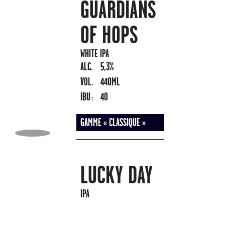
GUARDIANS
OF HOPS
WHITE IPA
ALC.
5,3%
VOL.
440ML
IBU :
40
GAMME « CLASSIQUE »
LUCKY DAY
IPA