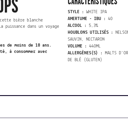
OPS
CARACTÉRISTIQUES
STYLE :
WHITE IPA
AMERTUME - IBU :
40
cette bière blanche
ALCOOL :
5,3%
la puissance dans un voyage
HOUBLONS UTILISÉS :
NELSO
SAUVIN, NECTARON
nes de moins de 18 ans.
VOLUME :
440ML
nté, à consommer avec
ALLERGÈNES(S) :
MALTS D'O
DE BLÉ (GLUTEN)