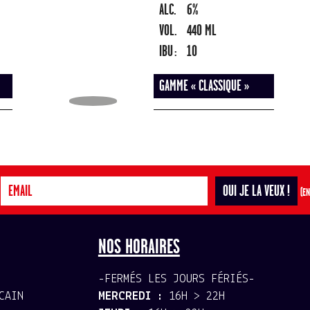
ALC.
6%
VOL.
440 ML
IBU :
10
GAMME « CLASSIQUE »
(EN
NOS HORAIRES
-FERMÉS LES JOURS FÉRIÉS-
CAIN
MERCREDI :
16H > 22H