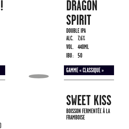
!
DRAGON
SPIRIT
DOUBLE IPA
ALC.
7,6%
VOL.
440ML
IBU :
50
GAMME « CLASSIQUE »
SWEET KISS
BOISSON FERMENTÉE À LA
FRAMBOISE
)