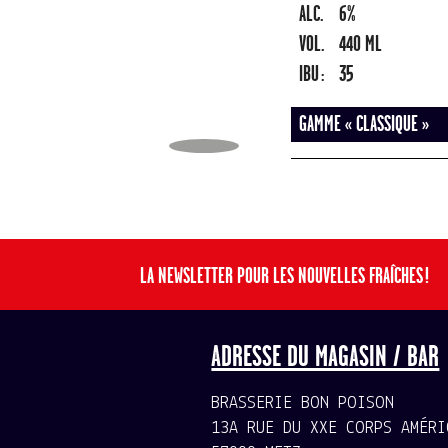
ALC.
6%
VOL.
440 ML
IBU :
35
GAMME « CLASSIQUE »
LA NEWSLETTER POUR LES NOUVELLES FRAÎCHES !
ADRESSE DU MAGASIN / BAR
BRASSERIE BON POISON
13A RUE DU XXE CORPS AMÉRI