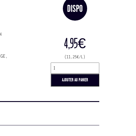
DISPO
N
4,95
€
RGE,
(11,25€/L)
quantité
de
Guardians
AJOUTER AU PANIER
of
hops