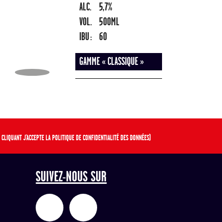
ALC.
5,7%
VOL.
500ML
IBU :
60
GAMME « CLASSIQUE »
 CLIQUANT J'ACCEPTE LA POLITIQUE DE CONFIDENTIALITÉ DES DONNÉES)
SUIVEZ-NOUS SUR