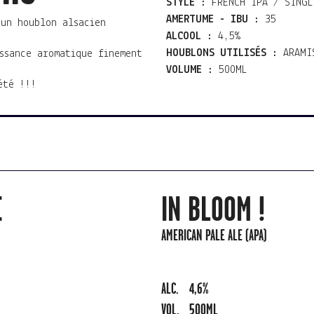
STYLE :
FRENCH IPA / SINGL
AMERTUME - IBU :
35
 un houblon alsacien
ALCOOL :
4,5%
HOUBLONS UTILISÉS :
ARAMI
ssance aromatique finement
VOLUME :
500ML
été !!!
E
IN BLOOM !
AMERICAN PALE ALE (APA)
ALC.
4,6%
VOL.
500ML