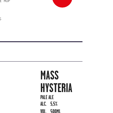
E HOP
S
MASS
HYSTERIA
PALE ALE
ALC.
5,5%
VOL.
500ML