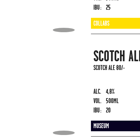
IBU :
25
COLLABS
SCOTCH AL
SCOTCH ALE 80/-
ALC.
4,8%
VOL.
500ML
IBU :
20
MUSEUM