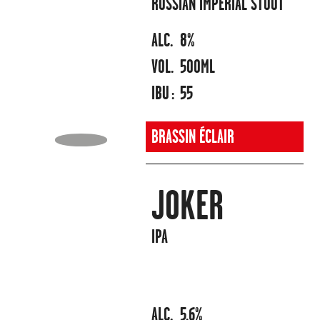
RUSSIAN IMPERIAL STOUT
ALC.
8%
VOL.
500ML
IBU :
55
BRASSIN ÉCLAIR
JOKER
IPA
ALC.
5,6%