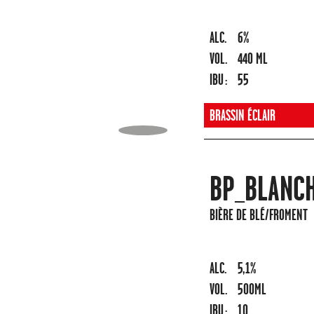
ALC.
6%
VOL.
440 ML
IBU :
55
BRASSIN ÉCLAIR
BP_BLANC
BIÈRE DE BLÉ/FROMENT
ALC.
5,1%
VOL.
500ML
IBU :
10