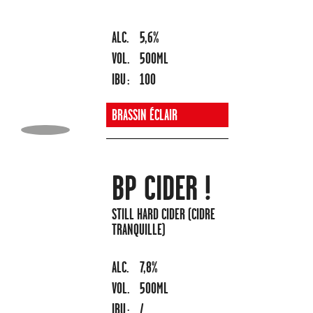
ALC.
5,6%
VOL.
500ML
IBU :
100
BRASSIN ÉCLAIR
BP CIDER !
STILL HARD CIDER (CIDRE
TRANQUILLE)
ALC.
7,8%
VOL.
500ML
IBU :
/