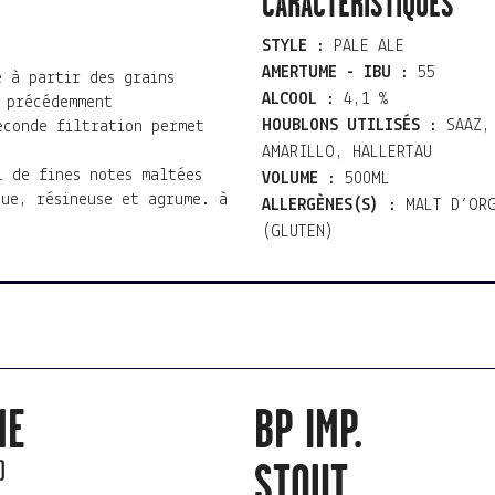
CARACTÉRISTIQUES
STYLE :
PALE ALE
AMERTUME - IBU :
55
e à partir des grains
ALCOOL :
4,1 %
 précédemment
HOUBLONS UTILISÉS :
SAAZ,
econde filtration permet
AMARILLO, HALLERTAU
i de fines notes maltées
VOLUME :
500ML
que, résineuse et agrume. à
ALLERGÈNES(S) :
MALT D’OR
(GLUTEN)
ME
BP IMP.
)
STOUT