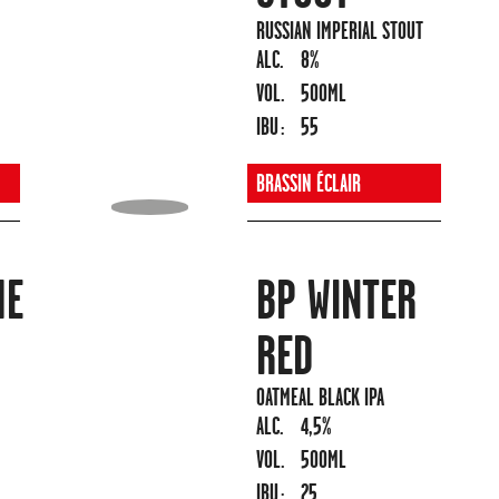
RUSSIAN IMPERIAL STOUT
ALC.
8%
VOL.
500ML
IBU :
55
BRASSIN ÉCLAIR
HE
BP WINTER
RED
OATMEAL BLACK IPA
ALC.
4,5%
VOL.
500ML
IBU :
25