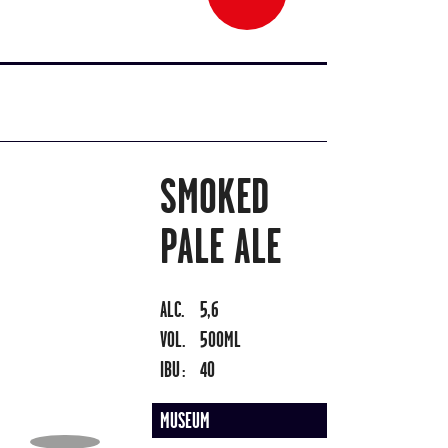
SMOKED
PALE ALE
ALC.
5,6
VOL.
500ML
IBU :
40
MUSEUM