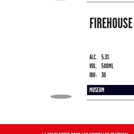
FIREHOUSE
ALC.
5,3%
VOL.
500ML
IBU :
30
MUSEUM