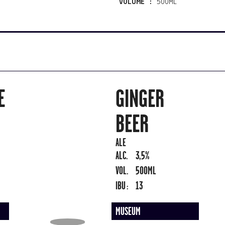
VOLUME :
500ML
E
GINGER
BEER
ALE
ALC.
3,5%
VOL.
500ML
IBU :
13
MUSEUM